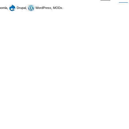
omla,
Drupal,
WordPress, MODx.