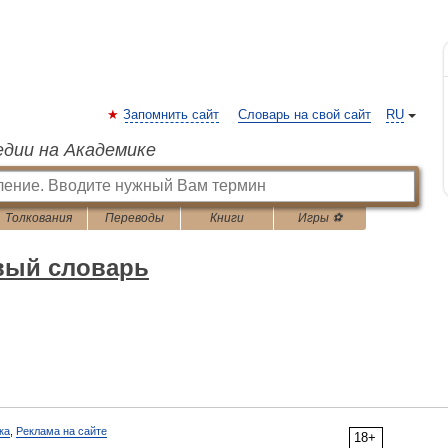
Запомнить сайт
Словарь на свой сайт
RU
едии на Академике
Толкования
Переводы
Книги
Игры ⚽
вый словарь
ка
,
Реклама на сайте
18+