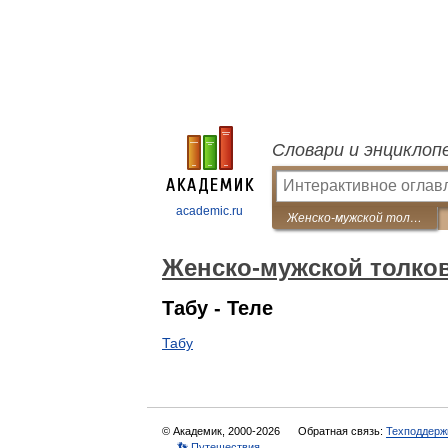
Словари и энциклоп
academic.ru
Женско-мужской толковый словарь
Женско-мужской толко
Табу - Теле
Табу
© Академик, 2000-2026
Обратная связь:
Техподдерж
👣 Путешествия